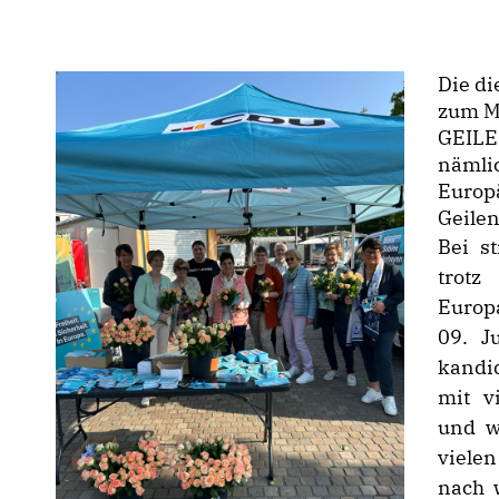
Die di
zum M
GEILE
nämlic
Europä
Geilen
Bei s
trotz
Europ
09. J
kandi
mit v
und w
viele
nach 