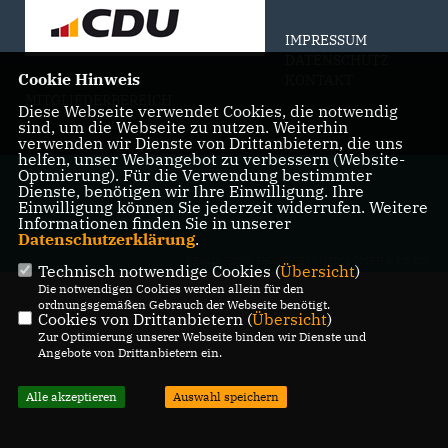
IMPRESSUM
DATENSCHUTZ
Cookie Hinweis
KONTAKT
MITGLIEDERBEREICH
Diese Webseite verwendet Cookies, die notwendig
sind, um die Webseite zu nutzen. Weiterhin
verwenden wir Dienste von Drittanbietern, die uns
helfen, unser Webangebot zu verbessern (Website-
@2026 CDU-Stadtverband
Optmierung). Für die Verwendung bestimmter
Dienste, benötigen wir Ihre Einwilligung. Ihre
Geilenkirchen
Einwilligung können Sie jederzeit widerrufen. Weitere
Alle Rechte vorbehalten.
Informationen finden Sie in unserer
Datenschutzerklärung
.
REALISATION: SHARKNESS MEDIA GMBH & CO. KG
Technisch notwendige Cookies (
Übersicht
)
Die notwendigen Cookies werden allein für den
ordnungsgemäßen Gebrauch der Webseite benötigt.
Cookies von Drittanbietern (
Übersicht
)
Zur Optimierung unserer Webseite binden wir Dienste und
Angebote von Drittanbietern ein.
Alle akzeptieren
Auswahl speichern